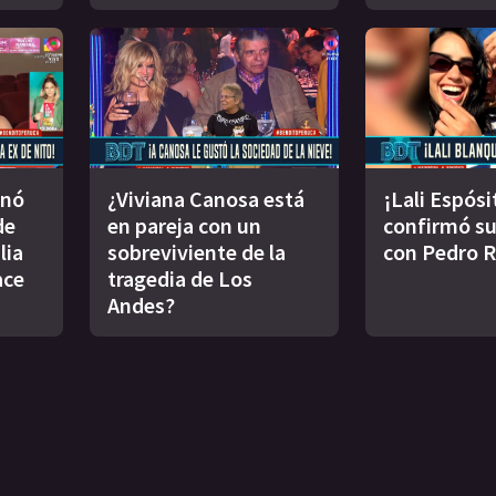
inó
¿Viviana Canosa está
¡Lali Espósi
de
en pareja con un
confirmó s
lia
sobreviviente de la
con Pedro 
ace
tragedia de Los
Andes?