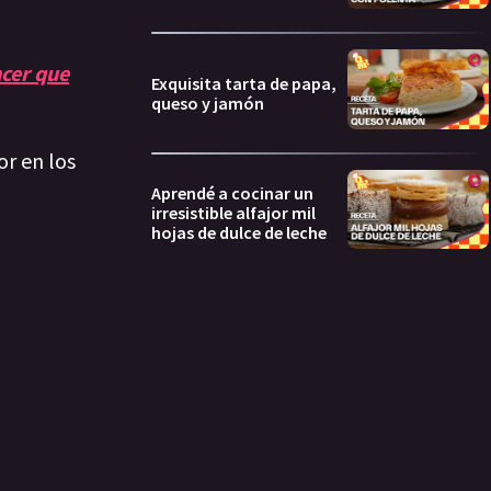
cer que
Exquisita tarta de papa,
queso y jamón
or en los
Aprendé a cocinar un
irresistible alfajor mil
hojas de dulce de leche