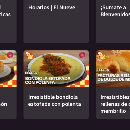
l
Horarios | El Nueve
¡Sumate a
ticas
Bienvenidos
Irresistible bondiola
Irresistible
món
estofada con polenta
rellenas de 
membrillo