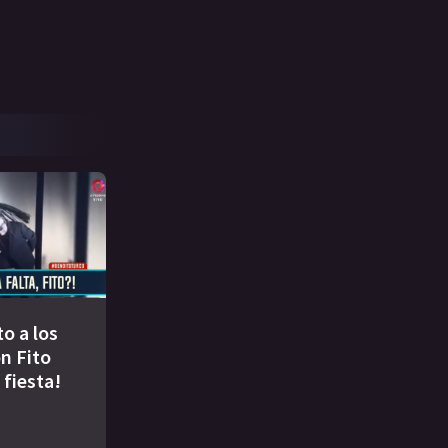
to a los
n Fito
 fiesta!