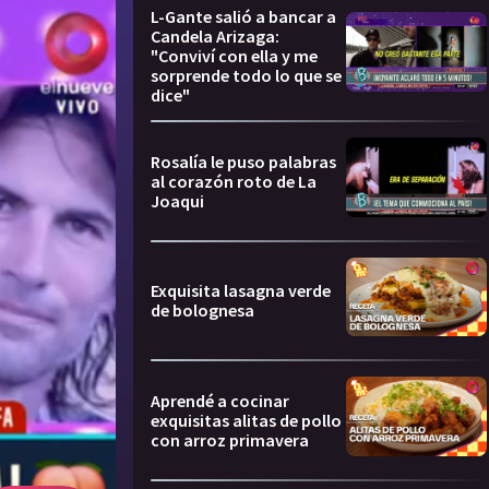
L-Gante salió a bancar a
Candela Arizaga:
"Conviví con ella y me
sorprende todo lo que se
dice"
Rosalía le puso palabras
al corazón roto de La
Joaqui
Exquisita lasagna verde
de bolognesa
Aprendé a cocinar
exquisitas alitas de pollo
con arroz primavera