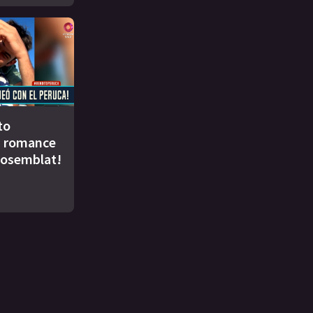
to
u romance
Rosemblat!