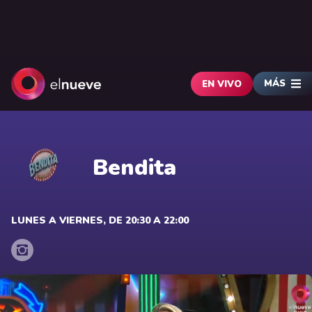
MÁS
EN VIVO
Bendita
LUNES A VIERNES, DE 20:30 A 22:00