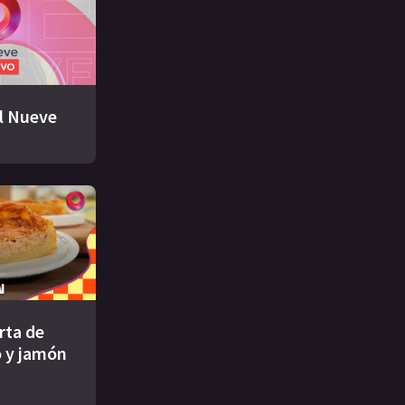
El Nueve
rta de
 y jamón