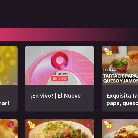
¡En vivo! | El Nueve
Exquisita ta
nar!
papa, queso