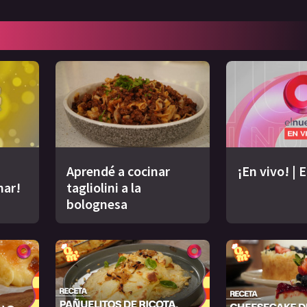
Aprendé a cocinar
¡En vivo! | 
nar!
tagliolini a la
bolognesa