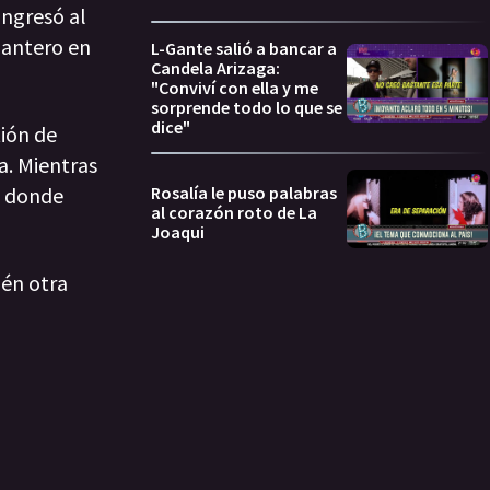
ingresó al
lantero en
L-Gante salió a bancar a
Candela Arizaga:
"Conviví con ella y me
sorprende todo lo que se
dice"
tión de
a. Mientras
, donde
Rosalía le puso palabras
al corazón roto de La
Joaqui
ién otra