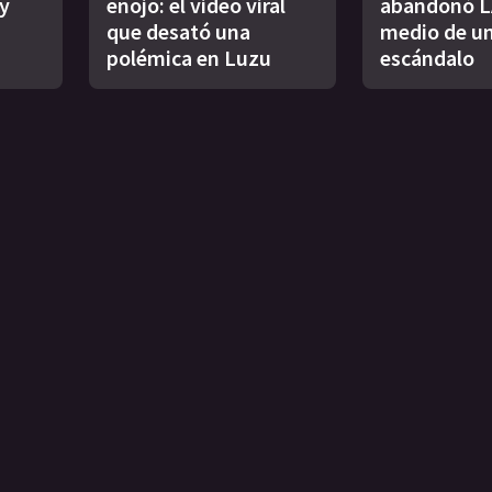
y
enojo: el video viral
abandonó L
que desató una
medio de u
polémica en Luzu
escándalo