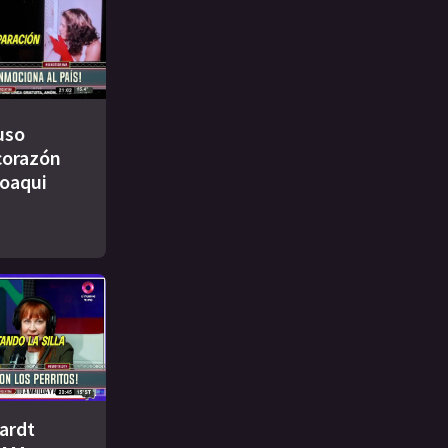
uso
 corazón
Joaqui
ardt