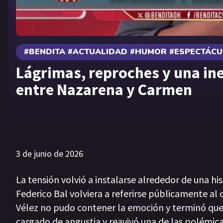
#BENDITA #ACTUALIDAD #HUMOR #ESPECTÁC
Lágrimas, reproches y una in
entre Nazarena y Carmen
3 de junio de 2026
La tensión volvió a instalarse alrededor de una h
Federico Bal volviera a referirse públicamente al
Vélez no pudo contener la emoción y terminó qu
cargado de angustia y reavivó una de las polémic