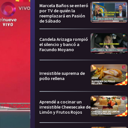
Marcela Baños se enteró
por TV de quién la
reemplazará en Pasión
de Sábado
Candela Arizaga rompió
el silencio y bancó a
Facundo Moyano
Irresistible suprema de
pollo rellena
Aprendé a cocinar un
irresistible Cheesecake de
Limón y Frutos Rojos