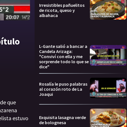
Irresistibles pañuelitos
de ricota, queso y
albahaca
ítulo
L-Gante salió a bancar a
Candela Arizaga:
"Conviví con ella y me
sorprende todo lo que se
dice"
Rosalía le puso palabras
al corazón roto de La
Joaqui
 de que
Nazarena
Exquisita lasagna verde
elista estuvo
de bolognesa