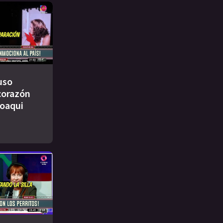
uso
 corazón
Joaqui