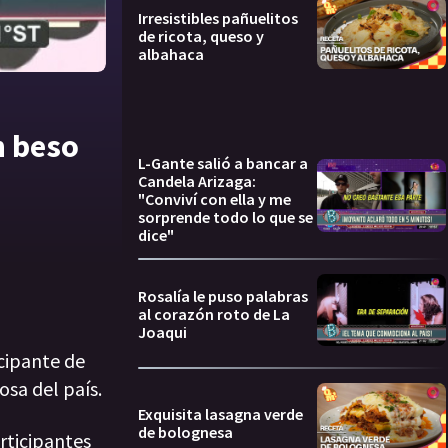
Irresistibles pañuelitos
de ricota, queso y
albahaca
n beso
L-Gante salió a bancar a
Candela Arizaga:
"Conviví con ella y me
sorprende todo lo que se
dice"
Rosalía le puso palabras
al corazón roto de La
Joaqui
icipante de
sa del país.
Exquisita lasagna verde
de bolognesa
rticipantes