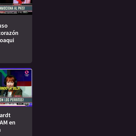
uso
 corazón
Joaqui
ardt
AM en
n