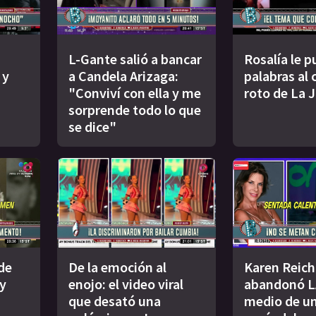
L-Gante salió a bancar
Rosalía le p
 y
a Candela Arizaga:
palabras al
"Conviví con ella y me
roto de La 
sorprende todo lo que
se dice"
de
De la emoción al
Karen Reich
y
enojo: el video viral
abandonó L
que desató una
medio de u