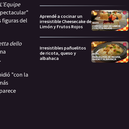
L'Equipe
spectacular"
Aprendé a cocinar un
 figuras del
irresistible Cheesecake de
Limón y Frutos Rojos
tta dello
Irresistibles pañuelitos
una
de ricota, queso y
albahaca
.
idió "con la
 más
 parece