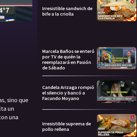
Irresistible sandwich de
bife a la criolla
Marcela Baños se enteró
por TV de quién la
reemplazará en Pasión
de Sábado
Candela Arizaga rompió
el silencio y bancó a
Facundo Moyano
as, sino que
lta un
 con una
Irresistible suprema de
pollo rellena