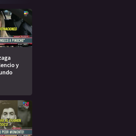
zaga
lencio y
cundo