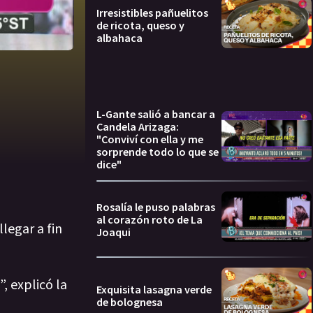
Irresistibles pañuelitos
de ricota, queso y
albahaca
L-Gante salió a bancar a
Candela Arizaga:
"Conviví con ella y me
sorprende todo lo que se
dice"
Rosalía le puso palabras
al corazón roto de La
legar a fin
Joaqui
, explicó la
Exquisita lasagna verde
de bolognesa