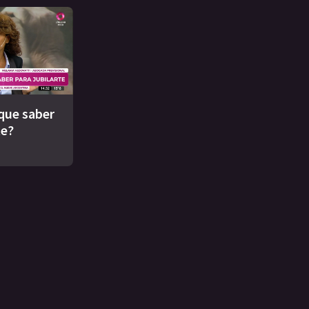
que saber
te?