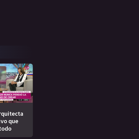
rquitecta
uvo que
todo