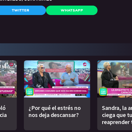
TWITTER
WHATSAPP
ló
¿Por qué el estrés no
Sandra, la a
cia
nos deja descansar?
ciega que t
reaprender 