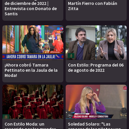
de diciembre de 2022 |
Martín Fierro con Fabián
Entrevista con Donato de
Zitta
Santis
¡Ahora cobró Tamara
Con Estilo: Programa del 06
Pettinato en la Jaula de la
de agosto de 2022
Moda!
Con Estilo Moda: un
Soledad Solaro: "Las
recorrido por las grandes
esposas de los pilotos van