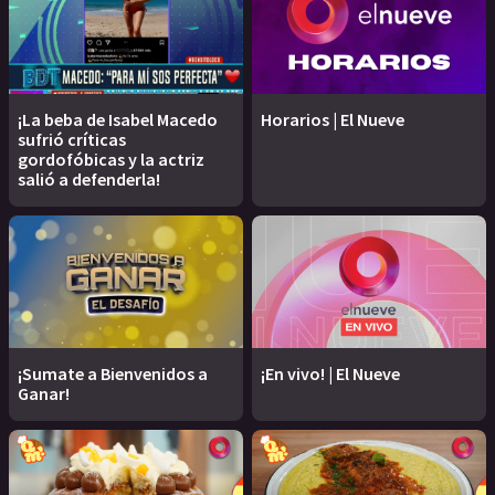
¡La beba de Isabel Macedo
Horarios | El Nueve
sufrió críticas
gordofóbicas y la actriz
salió a defenderla!
¡Sumate a Bienvenidos a
¡En vivo! | El Nueve
Ganar!