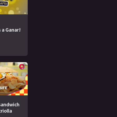
 a Ganar!
 sandwich
criolla