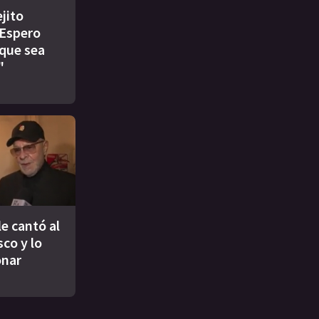
jito
"Espero
 que sea
"
e cantó al
co y lo
onar