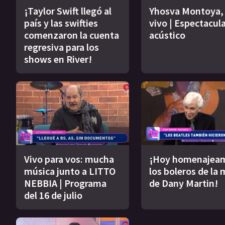
¡Taylor Swift llegó al
Yhosva Montoya,
país y las swifties
vivo | Espectacul
comenzaron la cuenta
acústico
regresiva para los
shows en River!
Vivo para vos: mucha
¡Hoy homenajea
música junto a LITTO
los boleros de la
NEBBIA | Programa
de Dany Martin!
del 16 de julio