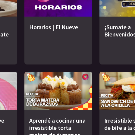
Horarios | El Nueve
¡Sumate a
late
Bienvenidos
ve
Aprendé a cocinar una
Irresistible
irresistible torta
de bife a la 
matera de duraznos