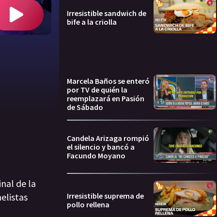
Irresistible sandwich de
bife a la criolla
Marcela Baños se enteró
por TV de quién la
reemplazará en Pasión
de Sábado
Candela Arizaga rompió
el silencio y bancó a
Facundo Moyano
nal de la
Irresistible suprema de
elistas
pollo rellena