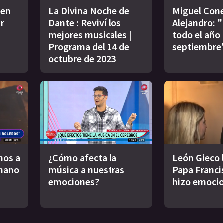
 en
La Divina Noche de
Miguel Cone
ar
Dante : Reviví los
Alejandro: 
mejores musicales |
todo el año
Programa del 14 de
septiembre
octubre de 2023
mos a
¿Cómo afecta la
León Gieco l
 mano
música a nuestras
Papa Francis
emociones?
hizo emoci