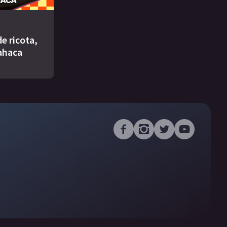
e ricota,
ahaca