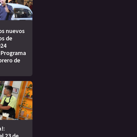
os nuevos
os de
024
| Programa
brero de
!:
l 23 de