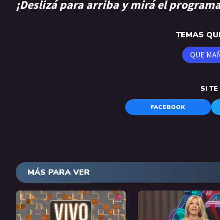
¡Deslizá para arriba y mirá el program
TEMAS QUE
QUE MA
SI T
FACEBOOK
MÁS PARA VER