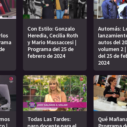
Con Estilo: Gonzalo
Automás: L
rlos
Heredia, Cecilia Roth
lanzamient
grama
y Mario Massaccesi |
autos del 2
de
Programa del 25 de
volumen 2 
febrero de 2024
del 25 de fe
2024
imos
Todas Las Tardes:
Qué Mañana
co |
paro docente para el
Programa de