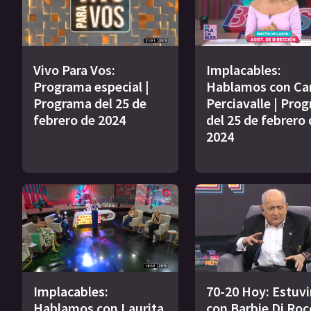
Vivo Para Vos:
Implacables:
Programa especial |
Hablamos con Ca
Programa del 25 de
Perciavalle | Pro
febrero de 2024
del 25 de febrero 
2024
Implacables:
70-20 Hoy: Estuv
Hablamos con Laurita
con Barbie Di Roc