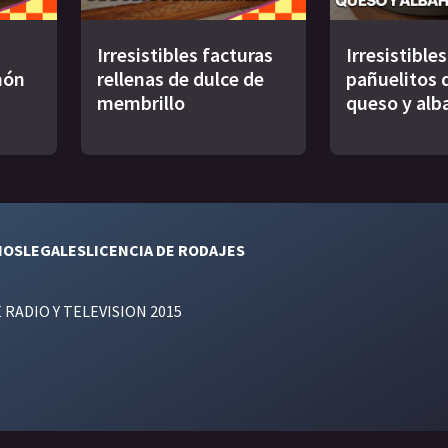
Irresistibles facturas
Irresistibles
món
rellenas de dulce de
pañuelitos d
membrillo
queso y alb
NOS
LEGALES
LICENCIA DE RODAJES
E RADIO Y TELEVISION 2015