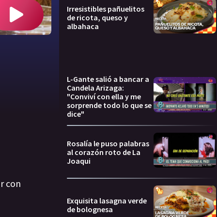
Irresistibles pañuelitos
de ricota, queso y
albahaca
L-Gante salió a bancar a
Candela Arizaga:
"Conviví con ella y me
sorprende todo lo que se
dice"
Rosalía le puso palabras
al corazón roto de La
Joaqui
r con
Exquisita lasagna verde
de bolognesa