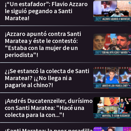
¡“Un estafador”: Flavio Azzaro
le siguió pegando a Santi
Maratea!
¡Azzaro apuntó contra Santi
Maratea y éste le contestó:
"Estaba con la mujer de un
periodista"!
¿¡Se estancó la colecta de Santi
Maratea!? ¡¿No llega ni a
pagarle al chino?!
¡Andrés Ducatenzeiler, durísimo
con Santi Maratea: "Hacé una
colecta para la con..."!
¡Santi Maratea: la peor pesadilla