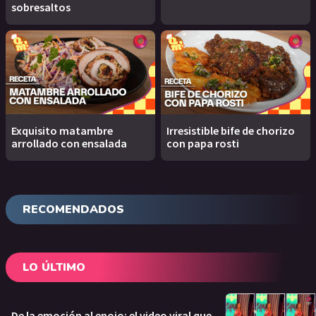
sobresaltos
Exquisito matambre
Irresistible bife de chorizo
arrollado con ensalada
con papa rosti
RECOMENDADOS
LO ÚLTIMO
De la emoción al enojo: el video viral que