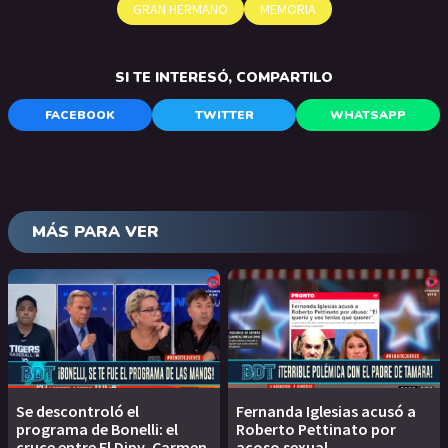
GRAN HERMANO
MEMORIA
SI TE INTERESÓ, COMPARTILO
FACEBOOK
TWITTER
WHATSAPP
MÁS PARA VER
Se descontroló el
Fernanda Iglesias acusó a
programa de Bonelli: el
Roberto Pettinato por
cruce entre El Dipy, Carmen
acoso sexual