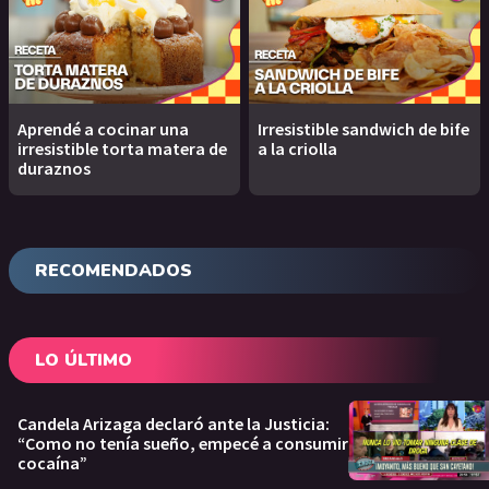
Aprendé a cocinar una
Irresistible sandwich de bife
irresistible torta matera de
a la criolla
duraznos
RECOMENDADOS
LO ÚLTIMO
Candela Arizaga declaró ante la Justicia:
“Como no tenía sueño, empecé a consumir
cocaína”