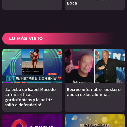
Boca
LO MÁS VISTO
¡La beba de Isabel Macedo
Recreo infernal: el kioskero
sufrió críticas
abusa de las alumnas
gordofóbicas y la actriz
salió a defenderla!