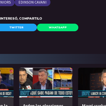
UNIORS
EDINSON CAVANI
E INTERESÓ, COMPARTILO
TWITTER
WHATSAPP
n la
Arden las elecciones
Macri vuelv