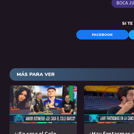
BOCA J
SI T
FACEBOOK
MÁS PARA VER
¡¿Se casa el Colo
¿Hay fantasmas e