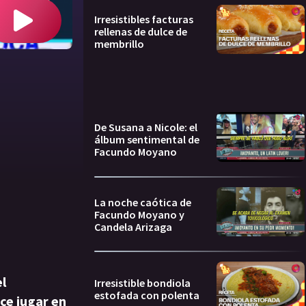
Irresistibles facturas
rellenas de dulce de
membrillo
De Susana a Nicole: el
álbum sentimental de
Facundo Moyano
La noche caótica de
Facundo Moyano y
Candela Arizaga
l
Irresistible bondiola
estofada con polenta
ce jugar en