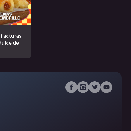
s facturas
dulce de