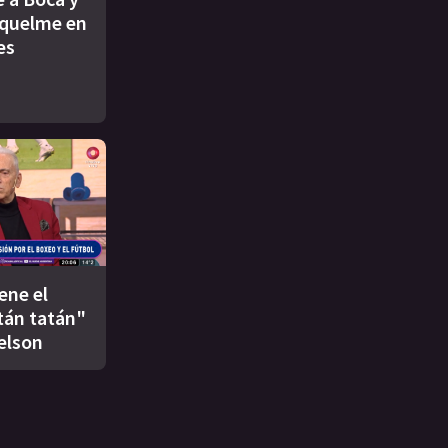
iquelme en
es
ene el
tán tatán"
elson