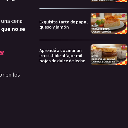
e una cena
Exquisita tarta de papa,
queso y jamón
a que no se
Aprendé a cocinar un
ue
irresistible alfajor mil
hojas de dulce de leche
or en los