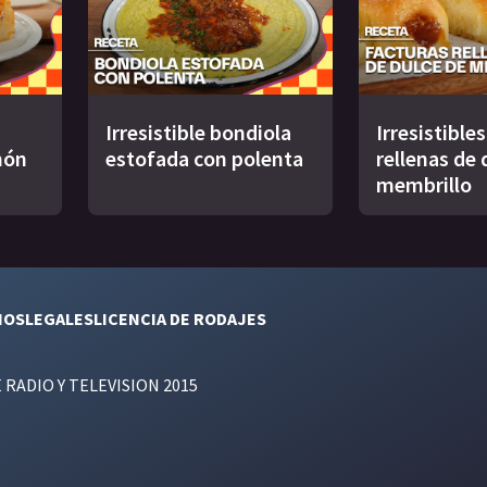
Irresistible bondiola
Irresistible
món
estofada con polenta
rellenas de 
membrillo
NOS
LEGALES
LICENCIA DE RODAJES
E RADIO Y TELEVISION 2015