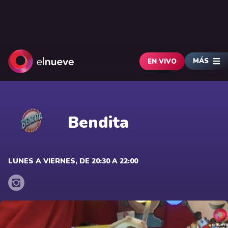
MÁS
EN VIVO
Bendita
LUNES A VIERNES, DE 20:30 A 22:00