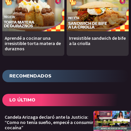
Aprendé a cocinar una
Irresistible sandwich de bife
irresistible torta matera de
a la criolla
duraznos
RECOMENDADOS
LO ÚLTIMO
Candela Arizaga declaró ante la Justicia:
“Como no tenía sueño, empecé a consumir
cocaína”