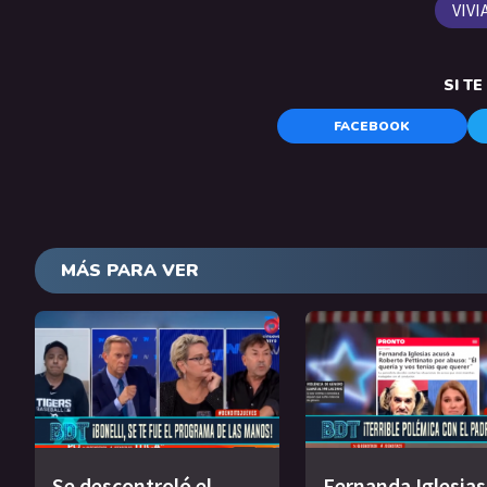
VIV
SI T
FACEBOOK
MÁS PARA VER
Se descontroló el
Fernanda Iglesias