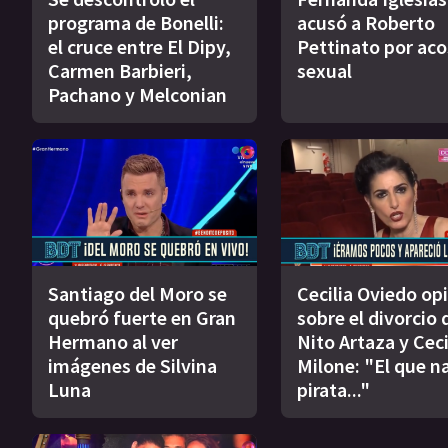
programa de Bonelli:
acusó a Roberto
el cruce entre El Dipy,
Pettinato por ac
Carmen Barbieri,
sexual
Pachano y Melconian
Santiago del Moro se
Cecilia Oviedo op
quebró fuerte en Gran
sobre el divorcio 
Hermano al ver
Nito Artaza y Ceci
imágenes de Silvina
Milone: "El que n
Luna
pirata..."