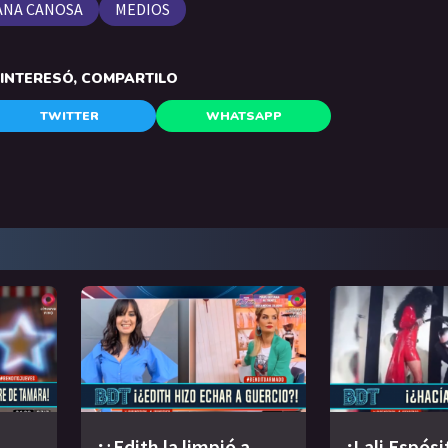
IANA CANOSA
MEDIOS
E INTERESÓ, COMPARTILO
TWITTER
WHATSAPP
¡¿Edith la limpió a
¡Lali Espósi