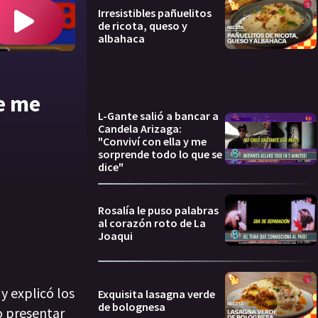
Irresistibles pañuelitos
de ricota, queso y
albahaca
e me
L-Gante salió a bancar a
Candela Arizaga:
"Conviví con ella y me
sorprende todo lo que se
dice"
Rosalía le puso palabras
al corazón roto de La
Joaqui
y explicó los
Exquisita lasagna verde
de bolognesa
o presentar