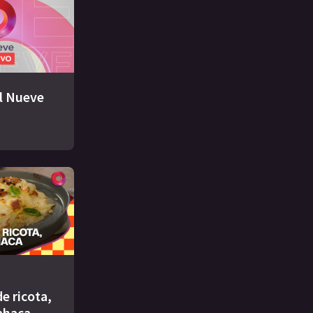
El Nueve
e ricota,
ahaca