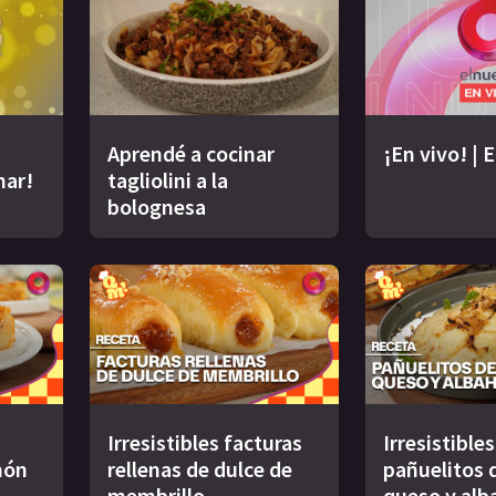
Aprendé a cocinar
¡En vivo! | 
nar!
tagliolini a la
bolognesa
Irresistibles facturas
Irresistibles
món
rellenas de dulce de
pañuelitos d
membrillo
queso y alb