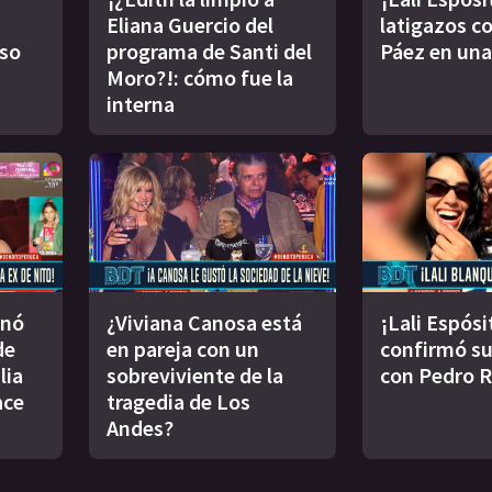
Eliana Guercio del
latigazos co
oso
programa de Santi del
Páez en una
Moro?!: cómo fue la
interna
inó
¿Viviana Canosa está
¡Lali Espósi
de
en pareja con un
confirmó s
lia
sobreviviente de la
con Pedro 
ace
tragedia de Los
Andes?