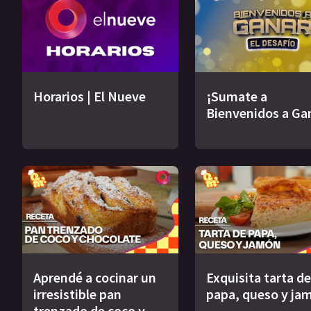
Horarios | El Nueve
¡Sumate a
Bienvenidos a Ga
Aprendé a cocinar un
Exquisita tarta de
irresistible pan
papa, queso y ja
trenzado de coco y