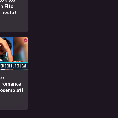
n Fito
 fiesta!
to
u romance
Rosemblat!