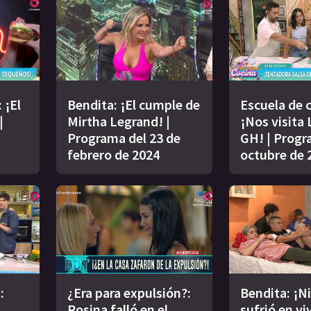
 ¡El
Bendita: ¡El cumple de
Escuela de 
|
Mirtha Legrand! |
¡Nos visita 
Programa del 23 de
GH! | Progr
febrero de 2024
octubre de 
:
¿Era para expulsión?:
Bendita: ¡N
Rosina falló en el
sufrió en viv