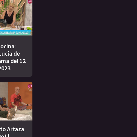
cocina:
Lucía de
ama del 12
2023
ito Artaza
o! |