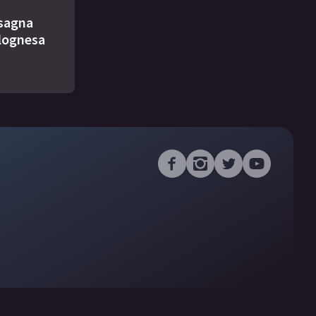
asagna
lognesa