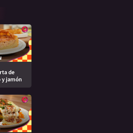
rta de
 y jamón