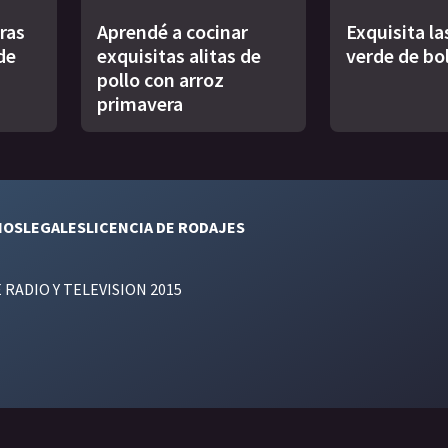
uras
Aprendé a cocinar
Exquisita l
de
exquisitas alitas de
verde de bo
pollo con arroz
primavera
NOS
LEGALES
LICENCIA DE RODAJES
E RADIO Y TELEVISION 2015