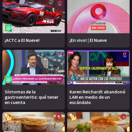
¡ACTC a El Nueve!
¡En vivo! | El Nueve
Síntomas de la
Karen Reichardt abandonó
gastroenteritis: qué tener
LAM en medio de un
en cuenta
escándalo