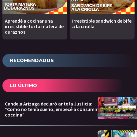
Aprendé a cocinar una
Irresistible sandwich de bife
irresistible torta matera de
a la criolla
duraznos
RECOMENDADOS
LO ÚLTIMO
Candela Arizaga declaró ante la Justicia:
“Como no tenía sueño, empecé a consumir
cocaína”