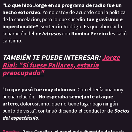
"Lo que hizo Jorge en su programa de radio fue un
hecho extorsivo
. Yo no estoy de acuerdo con la política
de la cancelación, pero lo que sucedió
fue gravísimo e
imperdonable"
, sentenció Rodrigo. Es que abordar la
separación del
ex Intrusos
con
Romina Pereiro
les salió
carísimo.
TAMBIÉN TE PUEDE INTERESAR:
Jorge
Rial: "Si fuese Pallares, estaría
preocupado"
"
Lo que pasó fue muy doloroso
. Con él tenía una muy
buena relación...
No esperaba semejante ataque
artero
, dolorosísimo, que no tiene lugar bajo ningún
punto de vista", continuó diciendo el conductor de
Socios
del espectáculo.
Bendita
, Beto Casella y el panel más divertido de la tele,