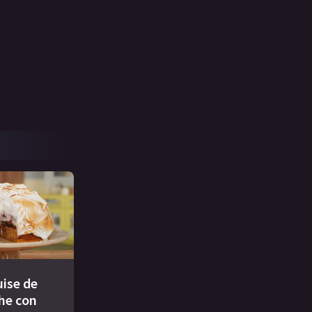
ise de
che con