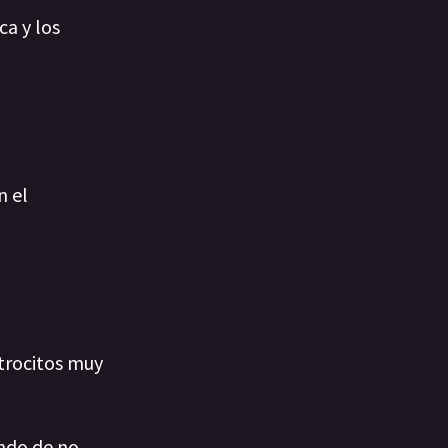
ca y los
n el
 trocitos muy
ando de no