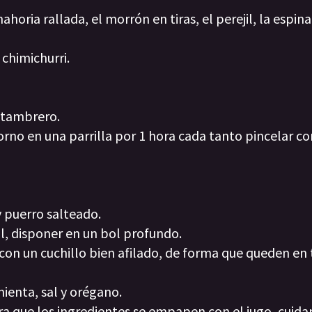
horia rallada, el morrón en tiras, el perejil, la espina
chimichurri.
matambrero.
rno en una parrilla por 1 hora cada tanto pincelar co
y puerro salteado.
ejil, disponer en un bol profundo.
 con un cuchillo bien afilado, de forma que queden en
mienta, sal y orégano.
ra que los ingredientes se empapen con el jugo, cuid