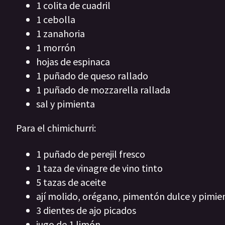
1 colita de cuadril
1 cebolla
1 zanahoria
1 morrón
hojas de espinaca
1 puñado de queso rallado
1 puñado de mozzarella rallada
sal y pimienta
Para el chimichurri:
1 puñado de perejil fresco
1 taza de vinagre de vino tinto
5 tazas de aceite
ají molido, orégano, pimentón dulce y pimie
3 dientes de ajo picados
jugo de 1 limón