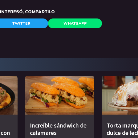
E INTERESÓ, COMPARTILO
TWITTER
WHATSAPP
Increíble sándwich de
Torta marqu
s con
calamares
dulce de le