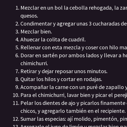
Mezclar en un bol la cebolla rehogada, la zana
quesos.
Condimentar y agregar unas 3 cucharadas de 
Mezclar bien.
Ahuecar la colita de cuadril.
Rellenar con esta mezcla y coser con hilo 
Dorar en sartén por ambos lados y llevar a ho
chimichurri.
Retirar y dejar reposar unos minutos.
Quitar los hilos y cortar en rodajas.
Acompañar la carne con un puré de zapallo 
Para el chimichurri, lavar bien y picar el per
Pelar los dientes de ajo y picarlos finamente
chicos, y agregarlo también en el recipiente.
Sumar las especias: ají molido, pimentón, pi
Agregarle el jugo de limón y mezclar bien pa