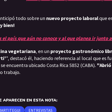
anticipó todo sobre un
nuevo proyecto laboral
que e
y bien!
s el país que aún no conoce y al que planea ir junto 
ocina vegetariana
, en un
proyecto gastronómico libr
ti'
", destacó él, haciendo referencia al local que es fu
s, se encuentra ubicado Costa Rica 5852 (CABA).
"Abrió
o trabajo.
 APARECEN EN ESTA NOTA:
MARTITEGUI
ENTREVISTAS