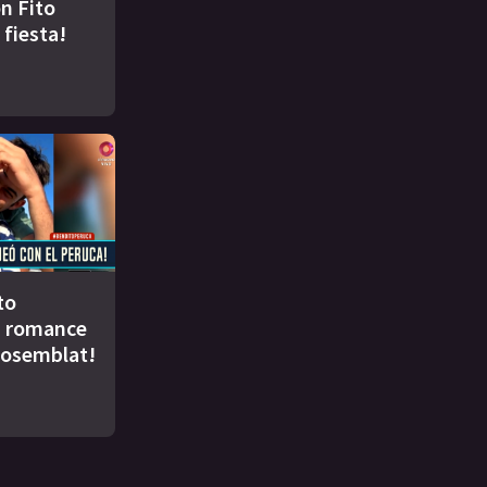
n Fito
 fiesta!
to
u romance
Rosemblat!