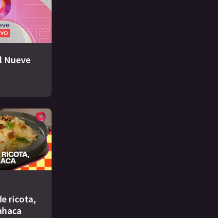
El Nueve
e ricota,
ahaca