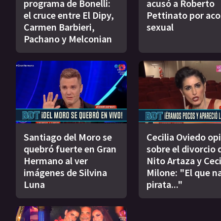
programa de Bonelli:
acusó a Roberto
el cruce entre El Dipy,
Pettinato por ac
Carmen Barbieri,
sexual
Pachano y Melconian
Santiago del Moro se
Cecilia Oviedo op
quebró fuerte en Gran
sobre el divorcio 
Hermano al ver
Nito Artaza y Ceci
imágenes de Silvina
Milone: "El que n
Luna
pirata..."