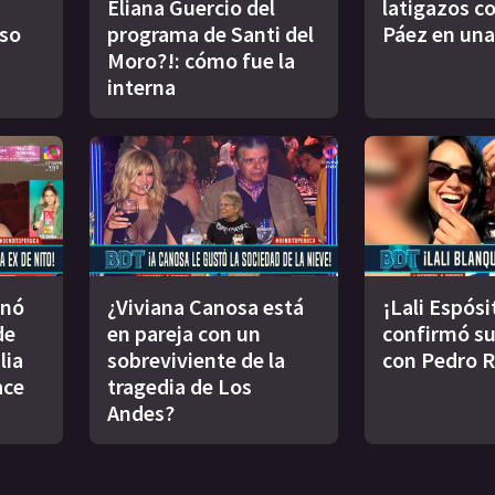
Eliana Guercio del
latigazos co
oso
programa de Santi del
Páez en una
Moro?!: cómo fue la
interna
inó
¿Viviana Canosa está
¡Lali Espósi
de
en pareja con un
confirmó s
lia
sobreviviente de la
con Pedro 
ace
tragedia de Los
Andes?