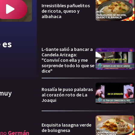
Irresistibles pañuelitos
de ricota, queso y
albahaca
 es
L-Gante salió a bancar a
Candela Arizaga:
"Conviví con ella y me
sorprende todo lo que se
dice"
Rosalía le puso palabras
 muy
al corazón roto de La
Joaqui
Exquisita lasagna verde
de bolognesa
tino
Germán