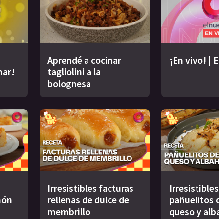
Aprendé a cocinar
¡En vivo! | 
nar!
tagliolini a la
bolognesa
Irresistibles facturas
Irresistibles
món
rellenas de dulce de
pañuelitos d
membrillo
queso y alb