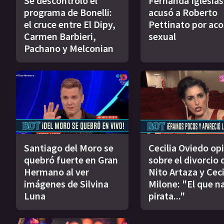
Se descontroló el
Fernanda Iglesias
programa de Bonelli:
acusó a Roberto
el cruce entre El Dipy,
Pettinato por ac
Carmen Barbieri,
sexual
Pachano y Melconian
Santiago del Moro se
Cecilia Oviedo op
quebró fuerte en Gran
sobre el divorcio 
Hermano al ver
Nito Artaza y Ceci
imágenes de Silvina
Milone: "El que n
Luna
pirata..."