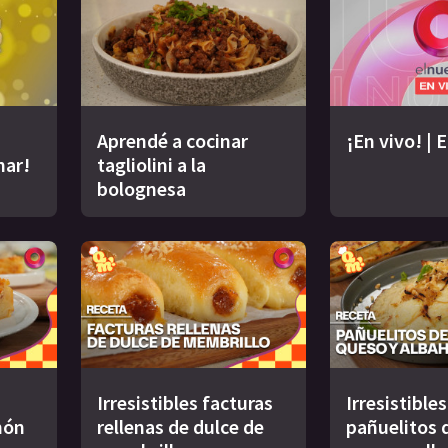
Aprendé a cocinar
¡En vivo! | 
nar!
tagliolini a la
bolognesa
Irresistibles facturas
Irresistibles
món
rellenas de dulce de
pañuelitos d