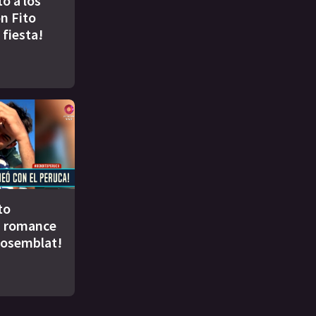
to a los
n Fito
 fiesta!
to
u romance
Rosemblat!