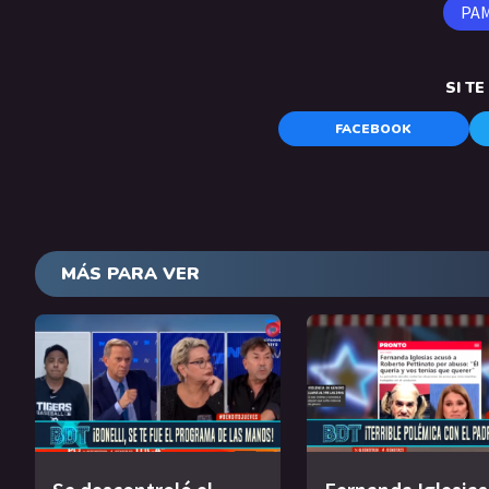
PA
SI T
FACEBOOK
MÁS PARA VER