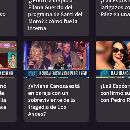
¡¿Edith la limpió a
¡Lali Espósi
Eliana Guercio del
latigazos co
oso
programa de Santi del
Páez en una
Moro?!: cómo fue la
interna
inó
¿Viviana Canosa está
¡Lali Espósi
de
en pareja con un
confirmó s
lia
sobreviviente de la
con Pedro 
ace
tragedia de Los
Andes?