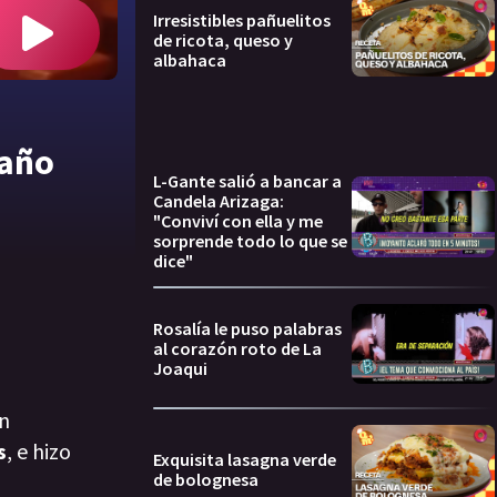
Irresistibles pañuelitos
de ricota, queso y
albahaca
 año
L-Gante salió a bancar a
Candela Arizaga:
"Conviví con ella y me
sorprende todo lo que se
dice"
Rosalía le puso palabras
al corazón roto de La
Joaqui
n
s
, e hizo
Exquisita lasagna verde
de bolognesa