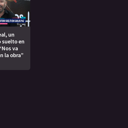
eal, un
 suelto en
 “Nos va
n la obra”