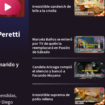
Irresistible sandwich de
bife a la criolla
Peretti
Marcela Baños se enteró
por TV de quién la
reemplazará en Pasión
de Sábado
marido y
Candela Arizaga rompió
el silencio y bancó a
Facundo Moyano
Irresistible suprema de
cendidas,
pollo rellena
y Diego