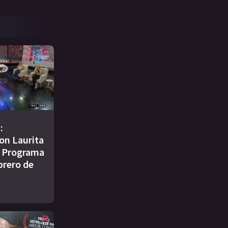
:
on Laurita
| Programa
brero de