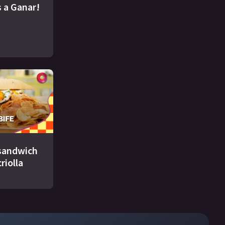
 a Ganar!
 sandwich
criolla