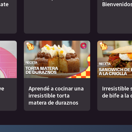
late
Bienvenidos
ve
Aprendé a cocinar una
Irresistible
irresistible torta
de bife a la 
matera de duraznos