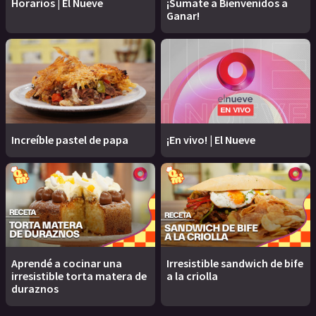
Horarios | El Nueve
¡Sumate a Bienvenidos a
Ganar!
Increíble pastel de papa
¡En vivo! | El Nueve
Aprendé a cocinar una
Irresistible sandwich de bife
irresistible torta matera de
a la criolla
duraznos