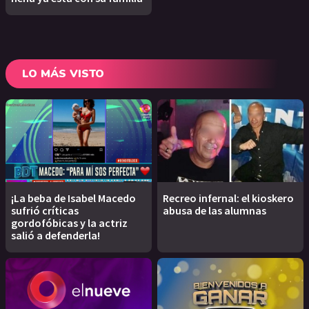
LO MÁS VISTO
¡La beba de Isabel Macedo
Recreo infernal: el kioskero
sufrió críticas
abusa de las alumnas
gordofóbicas y la actriz
salió a defenderla!