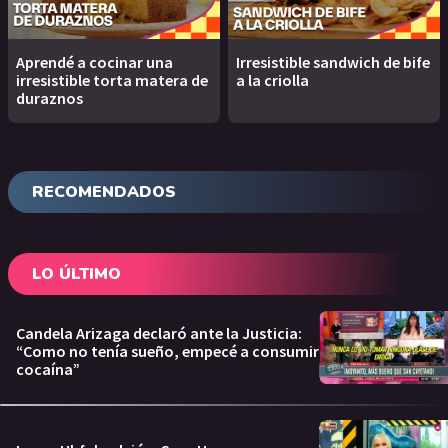
Aprendé a cocinar una
Irresistible sandwich de bife
irresistible torta matera de
a la criolla
duraznos
RECOMENDADOS
LO ÚLTIMO
Candela Arizaga declaró ante la Justicia:
“Como no tenía sueño, empecé a consumir
cocaína”