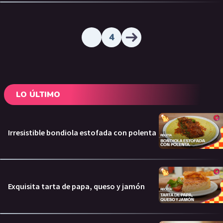
4
LO ÚLTIMO
Irresistible bondiola estofada con polenta
Exquisita tarta de papa, queso y jamón