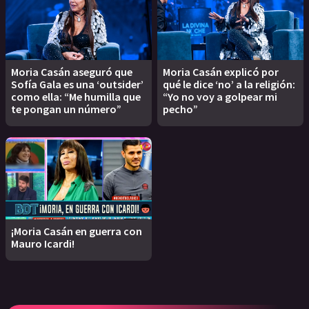
Moria Casán aseguró que
Moria Casán explicó por
Sofía Gala es una ‘outsider’
qué le dice ‘no’ a la religión:
como ella: “Me humilla que
“Yo no voy a golpear mi
te pongan un número”
pecho”
¡Moria Casán en guerra con
Mauro Icardi!