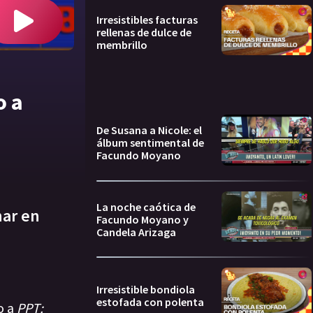
Irresistibles facturas
rellenas de dulce de
membrillo
o a
De Susana a Nicole: el
álbum sentimental de
Facundo Moyano
La noche caótica de
har en
Facundo Moyano y
Candela Arizaga
Irresistible bondiola
estofada con polenta
o a
PPT: