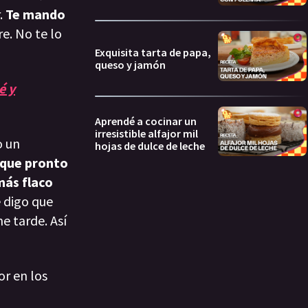
.
Te mando
e. No te lo
Exquisita tarta de papa,
queso y jamón
é y
Aprendé a cocinar un
irresistible alfajor mil
o un
hojas de dulce de leche
, que pronto
ás flaco
e digo que
e tarde. Así
or en los