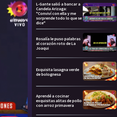
L-Gante salió a bancar a
Candela Arizaga:
"Conviví con ella y me
sorprende todo lo que se
dice"
Rosalía le puso palabras
al corazón roto de La
Joaqui
Exquisita lasagna verde
de bolognesa
Aprendé a cocinar
exquisitas alitas de pollo
con arroz primavera