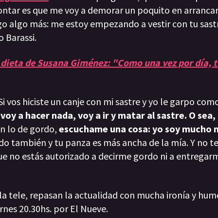
contar es que me voy a demorar un poquito en arrancar
igo algo más: me estoy empezando a vestir con tu sastr
o Barassi.
a dieta de Susana Giménez: "Como una vez por día, t
Si vos hiciste un canje con mi sastre y yo le garpo com
 voy a hacer nada, voy a ir y matar al sastre. O sea
n lo de gordo,
escuchame una cosa: yo soy mucho m
do también y tu panza es más ancha de la mía. Y no t
que no estás autorizado a decirme gordo ni a entregarm
 la tele, repasan la actualidad con mucha ironía y hum
rnes 20.30hs. por El Nueve.