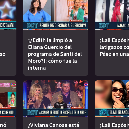
¡¿Edith la limpió a
¡Lali Espósi
Eliana Guercio del
latigazos co
oso
programa de Santi del
Páez en una
Moro?!: cómo fue la
interna
inó
¿Viviana Canosa está
¡Lali Espósi