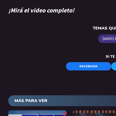
¡Mirá el video completo!
TEMAS QUE
DARÍO 
SI T
FACEBOOK
MÁS PARA VER