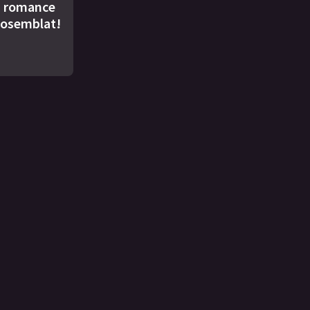
u romance
Rosemblat!