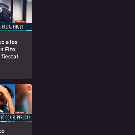
to a los
n Fito
 fiesta!
to