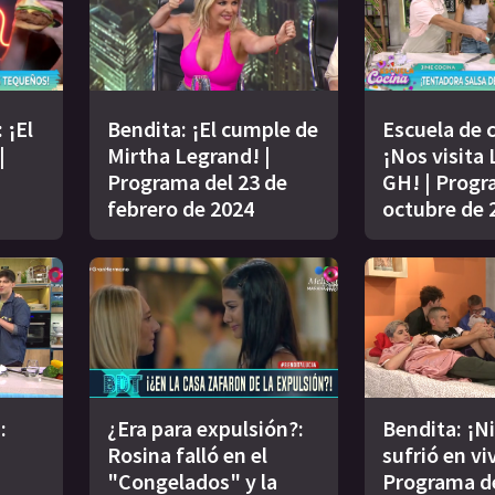
 ¡El
Bendita: ¡El cumple de
Escuela de 
|
Mirtha Legrand! |
¡Nos visita 
Programa del 23 de
GH! | Progr
febrero de 2024
octubre de 
:
¿Era para expulsión?:
Bendita: ¡N
Rosina falló en el
sufrió en viv
"Congelados" y la
Programa de