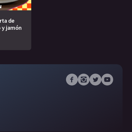
rta de
 y jamón