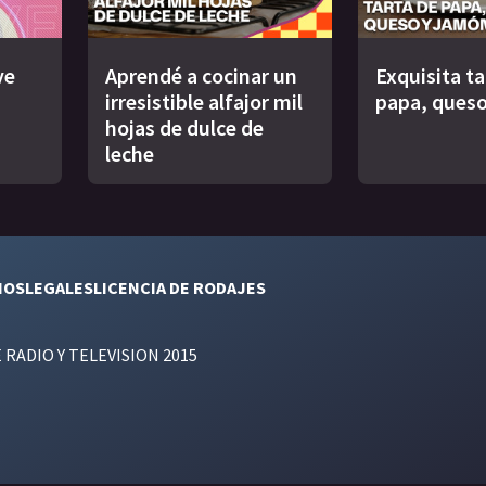
ve
Aprendé a cocinar un
Exquisita ta
irresistible alfajor mil
papa, queso
hojas de dulce de
leche
NOS
LEGALES
LICENCIA DE RODAJES
E RADIO Y TELEVISION 2015