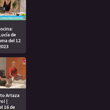
cocina:
Lucía de
ama del 12
2023
ito Artaza
o! |
l 16 de