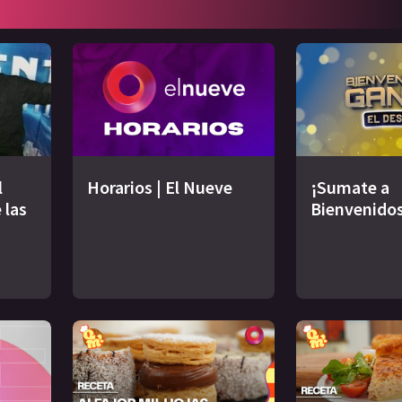
l
Horarios | El Nueve
¡Sumate a
 las
Bienvenidos