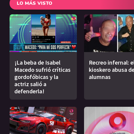
LO MÁS VISTO
¡La beba de Isabel
Recreo infernal: e
Macedo sufrió críticas
kioskero abusa de
gordofóbicas y la
alumnas
actriz salió a
defenderla!