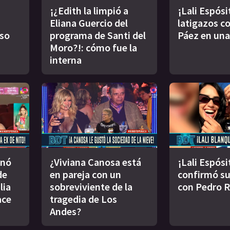
¡¿Edith la limpió a
¡Lali Espósi
Eliana Guercio del
latigazos co
oso
programa de Santi del
Páez en una
Moro?!: cómo fue la
interna
inó
¿Viviana Canosa está
¡Lali Espósi
de
en pareja con un
confirmó s
lia
sobreviviente de la
con Pedro 
ace
tragedia de Los
Andes?