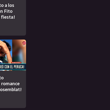
to a los
n Fito
 fiesta!
to
u romance
Rosemblat!