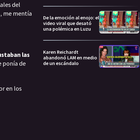
ales del
a, me mentía
De la emoción al enojo: el
video viral que desató
una polémica en Luzu
Karen Reichardt
staban las
abandonó LAM en medio
e ponía de
de un escándalo
or en los