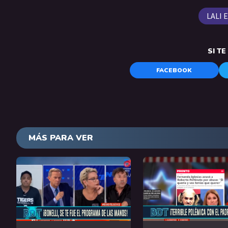
LALI 
SI T
FACEBOOK
MÁS PARA VER