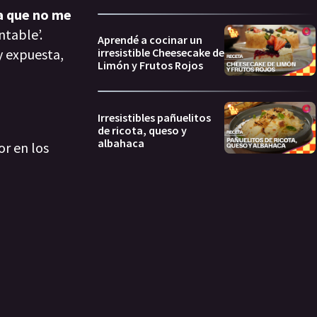
a que no me
ntable’.
Aprendé a cocinar un
y expuesta,
irresistible Cheesecake de
Limón y Frutos Rojos
Irresistibles pañuelitos
de ricota, queso y
albahaca
or en los