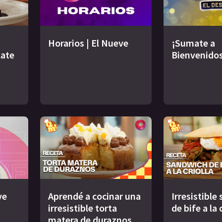
Horarios | El Nueve
¡Sumate a
late
Bienvenidos
ve
Aprendé a cocinar una
Irresistible
irresistible torta
de bife a la 
matera de duraznos