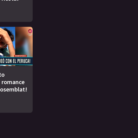
to
u romance
Rosemblat!