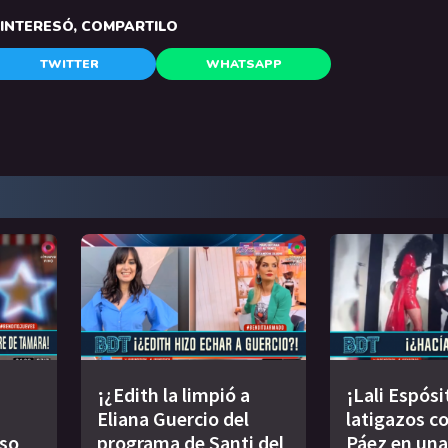
E INTERESÓ, COMPARTILO
TWITTER
WHATSAPP
¡¿Edith la limpió a
¡Lali Espósi
Eliana Guercio del
latigazos co
oso
programa de Santi del
Páez en una