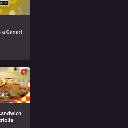
 a Ganar!
 sandwich
criolla