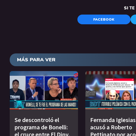
SI T
FACEBOOK
MÁS PARA VER
Se descontroló el
Fernanda Iglesias
programa de Bonelli:
acusó a Roberto
el cruce entre El Dipy,
Pettinato por ac