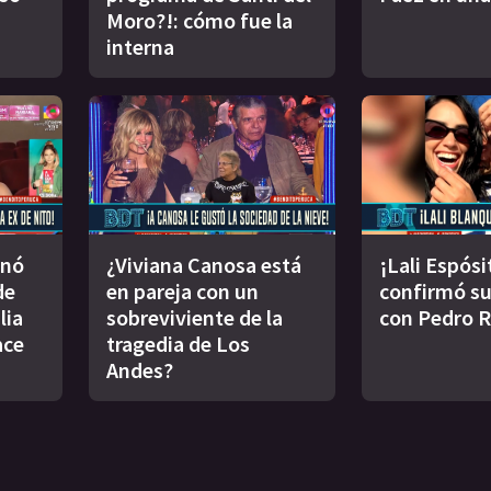
Moro?!: cómo fue la
interna
inó
¿Viviana Canosa está
¡Lali Espósi
de
en pareja con un
confirmó s
lia
sobreviviente de la
con Pedro 
ace
tragedia de Los
Andes?