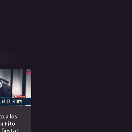
to a los
n Fito
 fiesta!