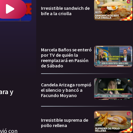
Irresistible sandwich de
bife a la criolla
Marcela Baños se enteró
por TV de quién la
reemplazará en Pasión
de Sábado
Candela Arizaga rompió
el silencio y bancó a
ara y
Facundo Moyano
Irresistible suprema de
pollo rellena
ivió con