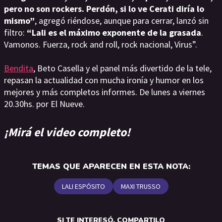
pero no son rockers. Perdón, si lo ve Cerati diría lo
mismo”
, agregó riéndose, aunque para cerrar, lanzó sin
filtro:
“Lali es el máximo exponente de la grasada
.
Vamonos. Fuerza, rock and roll, rock nacional, Virus”.
Bendita
, Beto Casella y el panel más divertido de la tele,
repasan la actualidad con mucha ironía y humor en los
mejores y más completos informes. De lunes a viernes
20.30hs. por El Nueve.
¡Mirá el video completo!
TEMAS QUE APARECEN EN ESTA NOTA:
LALI ESPÓSITO
MAXI TRUSSO
SI TE INTERESÓ, COMPARTILO