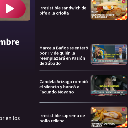
Irresistible sandwich de
bife a la criolla
embre
Marcela Baños se enteró
por TV de quién la
reemplazará en Pasión
de Sábado
Candela Arizaga rompió
el silencio y bancó a
Facundo Moyano
Irresistible suprema de
or en los
pollo rellena