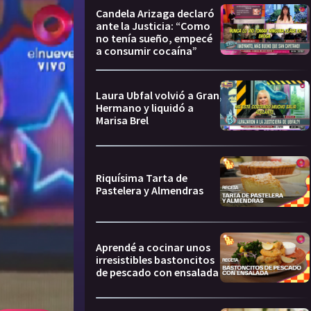
Candela Arizaga declaró
ante la Justicia: “Como
no tenía sueño, empecé
a consumir cocaína”
Laura Ubfal volvió a Gran
Hermano y liquidó a
Marisa Brel
Riquísima Tarta de
Pastelera y Almendras
Aprendé a cocinar unos
irresistibles bastoncitos
de pescado con ensalada