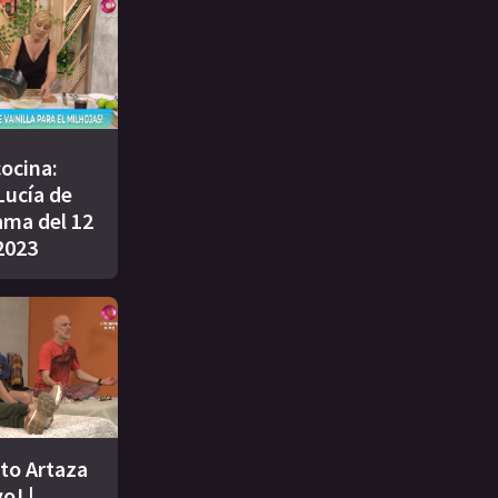
cocina:
Lucía de
ama del 12
2023
ito Artaza
o! |