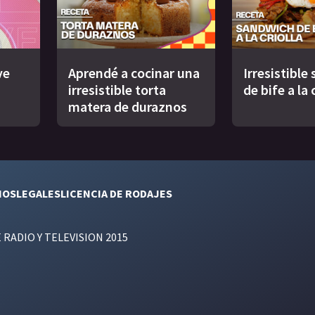
ve
Aprendé a cocinar una
Irresistible
irresistible torta
de bife a la 
matera de duraznos
NOS
LEGALES
LICENCIA DE RODAJES
E RADIO Y TELEVISION 2015