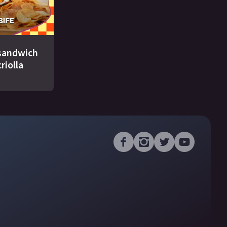
 sandwich
criolla