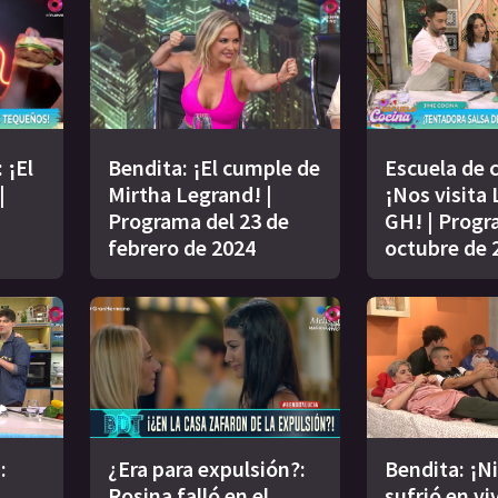
 ¡El
Bendita: ¡El cumple de
Escuela de 
|
Mirtha Legrand! |
¡Nos visita 
Programa del 23 de
GH! | Progr
febrero de 2024
octubre de 
:
¿Era para expulsión?:
Bendita: ¡N
Rosina falló en el
sufrió en viv