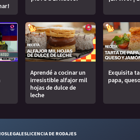
nar!
Aprendé a cocinar un
Exquisita ta
n
irresistible alfajor mil
papa, queso
hojas de dulce de
leche
NOS
LEGALES
LICENCIA DE RODAJES