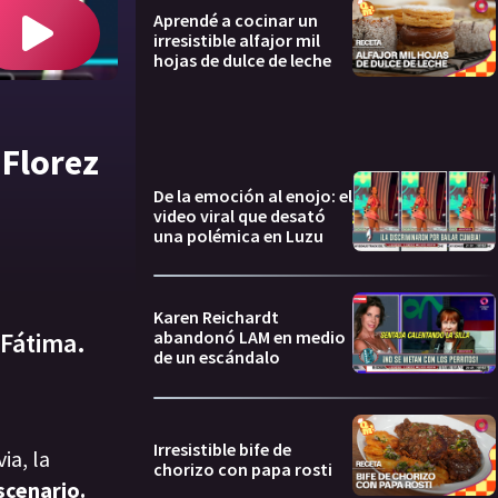
Aprendé a cocinar un
irresistible alfajor mil
hojas de dulce de leche
 Florez
De la emoción al enojo: el
video viral que desató
una polémica en Luzu
Karen Reichardt
abandonó LAM en medio
 Fátima.
de un escándalo
Irresistible bife de
ia, la
chorizo con papa rosti
scenario.