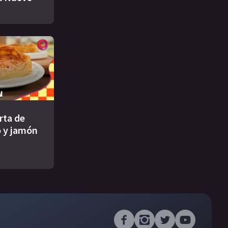
rta de
 y jamón