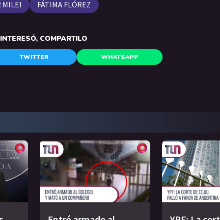
 MILEI
FÁTIMA FLÓREZ
E INTERESÓ, COMPARTILO
TWITTER
WHATSAPP
s
Entró armado al
YPF: La cor