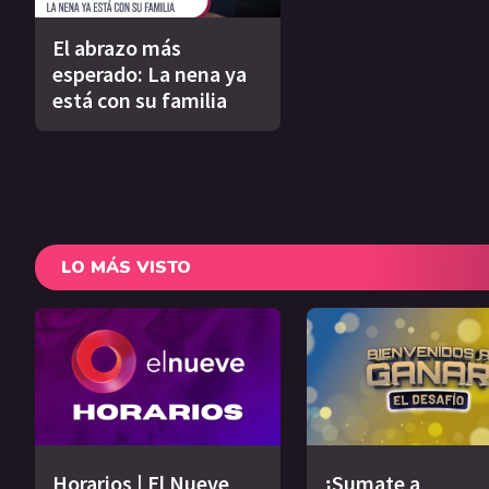
El abrazo más
esperado: La nena ya
está con su familia
LO MÁS VISTO
Horarios | El Nueve
¡Sumate a