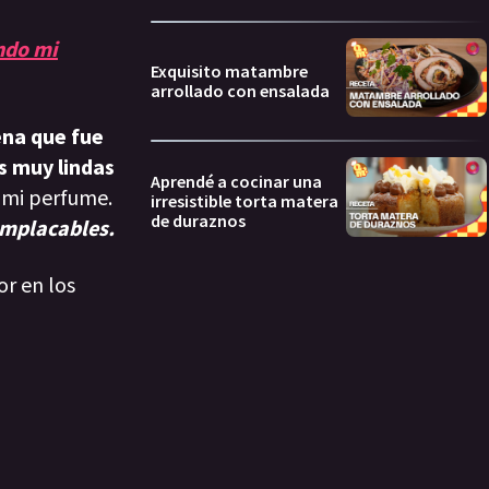
ando mi
Exquisito matambre
arrollado con ensalada
ena que fue
s muy lindas
Aprendé a cocinar una
y mi perfume.
irresistible torta matera
de duraznos
mplacables.
or en los