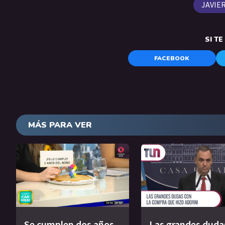
JAVIER
SI T
FACEBOOK
MÁS PARA VER
Se cumplen dos años
Las grandes duda