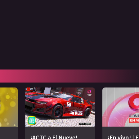
¡ACTC a El Nueve!
¡En vivo! | 