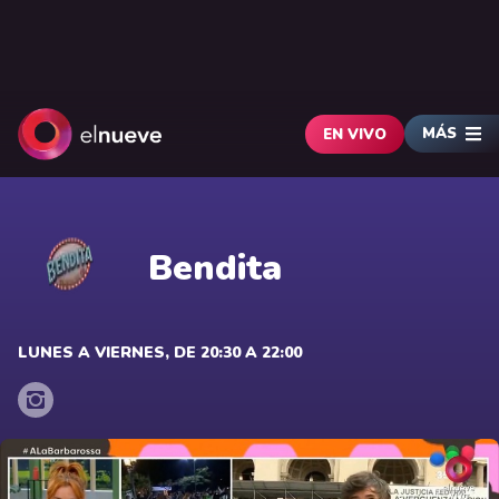
MÁS
EN VIVO
Bendita
LUNES A VIERNES, DE 20:30 A 22:00