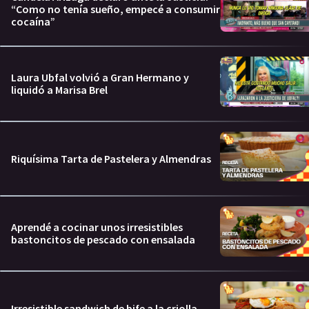
“Como no tenía sueño, empecé a consumir
cocaína”
Laura Ubfal volvió a Gran Hermano y
liquidó a Marisa Brel
Riquísima Tarta de Pastelera y Almendras
Aprendé a cocinar unos irresistibles
bastoncitos de pescado con ensalada
Irresistible sandwich de bife a la criolla