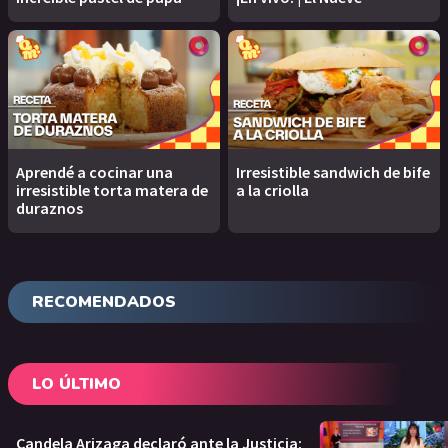
Aprendé a cocinar una
Irresistible sandwich de bife
irresistible torta matera de
a la criolla
duraznos
RECOMENDADOS
LO ÚLTIMO
Candela Arizaga declaró ante la Justicia: