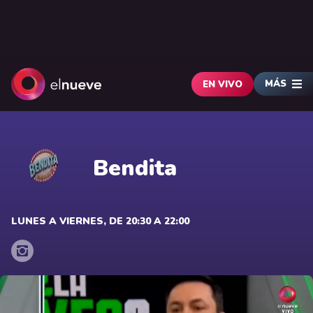
MÁS
EN VIVO
Bendita
LUNES A VIERNES, DE 20:30 A 22:00