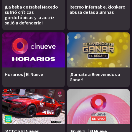
¡La beba de Isabel Macedo
Recreo infernal: el kioskero
sufrió críticas
abusa de las alumnas
gordofóbicas y la actriz
salió a defenderla!
Horarios | El Nueve
¡Sumate a Bienvenidos a
Ganar!
¡ACTC a El Nueve!
¡En vivo! | El Nueve