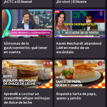
¡ACTC a El Nueve!
¡En vivo! | El Nueve
Síntomas de la
Karen Reichardt abandonó
gastroenteritis: qué tener
LAM en medio de un
en cuenta
escándalo
Aprendé a cocinar un
Exquisita tarta de papa,
irresistible alfajor mil hojas
queso y jamón
de dulce de leche