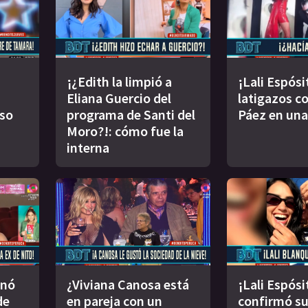
¡¿Edith la limpió a
¡Lali Espósi
Eliana Guercio del
latigazos co
oso
programa de Santi del
Páez en una
Moro?!: cómo fue la
interna
inó
¿Viviana Canosa está
¡Lali Espósi
de
en pareja con un
confirmó s