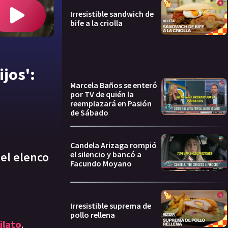
Irresistible sandwich de
bife a la criolla
ijos':
Marcela Baños se enteró
por TV de quién la
reemplazará en Pasión
de Sábado
Candela Arizaga rompió
el silencio y bancó a
 el elenco
Facundo Moyano
Irresistible suprema de
pollo rellena
ilato
.