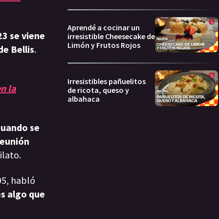
Aprendé a cocinar un
23 se viene
irresistible Cheesecake de
Limón y Frutos Rojos
e Bellis
.
Irresistibles pañuelitos
n la
de ricota, queso y
albahaca
cuando se
reunión
lato.
05, habló
s algo que