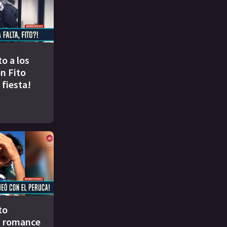
to a los
n Fito
 fiesta!
to
u romance