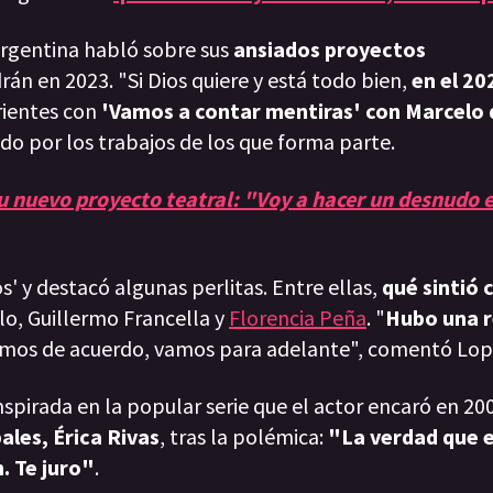
argentina habló sobre sus
ansiados proyectos
rán en 2023. "Si Dios quiere y está todo bien,
en el 20
rrientes con
'Vamos a contar mentiras' con Marcelo d
do por los trabajos de los que forma parte.
u nuevo proyecto teatral: "Voy a hacer un desnudo e
s' y destacó algunas perlitas. Entre ellas,
qué sintió 
o, Guillermo Francella y
Florencia Peña
. "
Hubo una 
imos de acuerdo, vamos para adelante", comentó Lopi
inspirada en la popular serie que el actor encaró en 20
ales, Érica Rivas
, tras la polémica:
"La verdad que e
. Te juro"
.