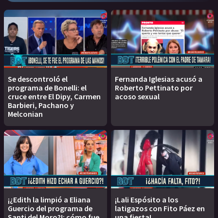
Se descontroló el
Fernanda Iglesias acusó a
programa de Bonelli: el
Roberto Pettinato por
cruce entre El Dipy, Carmen
acoso sexual
Barbieri, Pachano y
Melconian
¡¿Edith la limpió a Eliana
¡Lali Espósito a los
Guercio del programa de
latigazos con Fito Páez en
Santi del Moro?!: cómo fue
una fiesta!