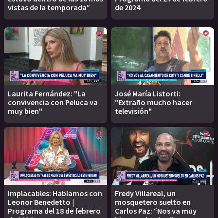
vistas de la temporada”
de 2024
Laurita Fernández: "La
José María Listorti:
convivencia con Peluca va
"Extraño mucho hacer
muy bien"
televisión"
Implacables: Hablamos con
Fredy Villareal, un
Leonor Benedetto |
mosquetero suelto en
Programa del 18 de febrero
Carlos Paz: “Nos va muy