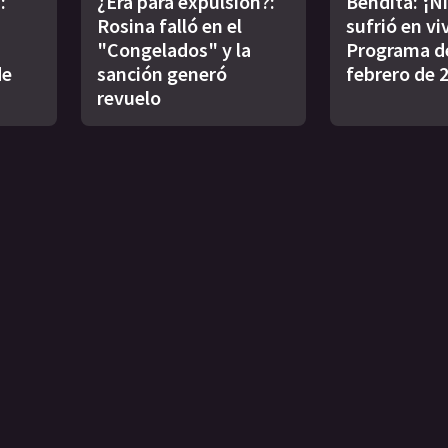
:
¿Era para expulsión?:
Bendita: ¡N
Rosina falló en el
sufrió en viv
"Congelados" y la
Programa de
de
sanción generó
febrero de 
revuelo