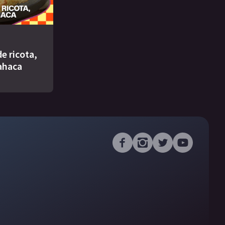
e ricota,
ahaca