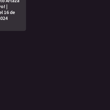
ito Artaza
o! |
l 16 de
2024