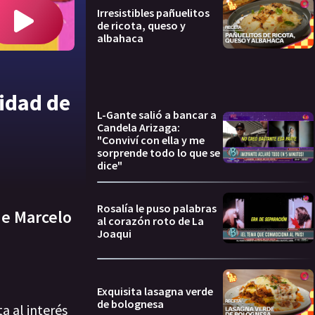
Irresistibles pañuelitos
de ricota, queso y
albahaca
midad de
L-Gante salió a bancar a
Candela Arizaga:
"Conviví con ella y me
sorprende todo lo que se
dice"
Rosalía le puso palabras
de Marcelo
al corazón roto de La
Joaqui
Exquisita lasagna verde
de bolognesa
a al interés