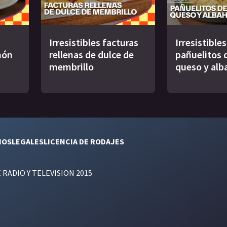
Irresistibles facturas
Irresistibles
món
rellenas de dulce de
pañuelitos d
membrillo
queso y alb
NOS
LEGALES
LICENCIA DE RODAJES
E RADIO Y TELEVISION 2015