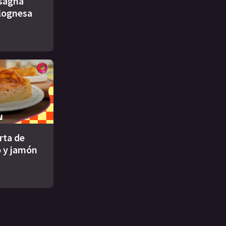
asagna
lognesa
rta de
 y jamón