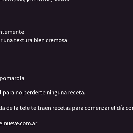
tantemente
r una textura bien cremosa
a pomarola
al para no perderte ninguna receta.
da de la tele te traen recetas para comenzar el día co
 elnueve.com.ar