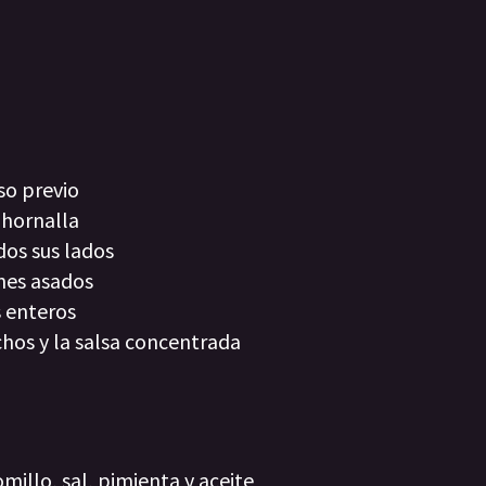
so previo
 hornalla
dos sus lados
nes asados
s enteros
chos y la salsa concentrada
millo, sal, pimienta y aceite