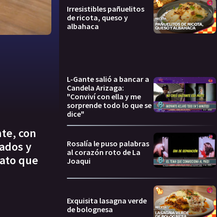
Irresistibles pañuelitos
de ricota, queso y
albahaca
L-Gante salió a bancar a
Candela Arizaga:
"Conviví con ella y me
sorprende todo lo que se
dice"
nte, con
Rosalía le puso palabras
sados y
al corazón roto de La
iato que
Joaqui
Exquisita lasagna verde
de bolognesa