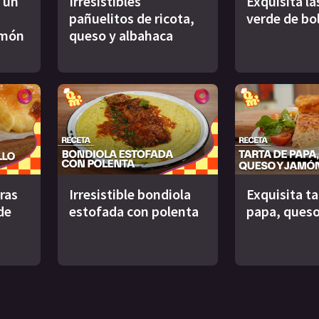
 un
Irresistibles
Exquisita l
pañuelitos de ricota,
verde de bo
imón
queso y albahaca
uras
Irresistible bondiola
Exquisita ta
de
estofada con polenta
papa, queso