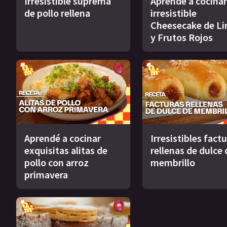
Irresistible suprema
Aprendé a cocinar
de pollo rellena
irresistible
Cheesecake de L
y Frutos Rojos
Aprendé a cocinar
Irresistibles fact
exquisitas alitas de
rellenas de dulce 
pollo con arroz
membrillo
primavera