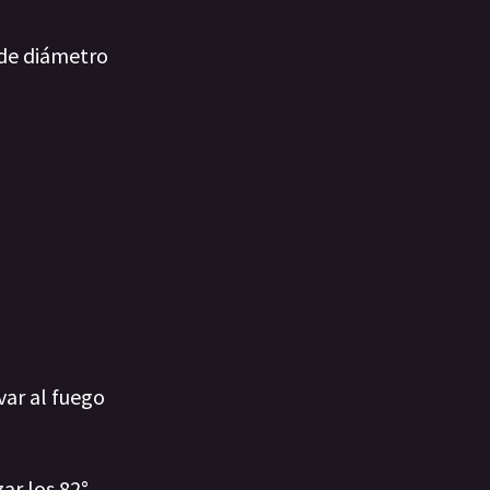
 de diámetro
var al fuego
ar los 82°