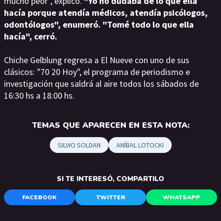
mucho peor", explicó.
"Yo no dudaba de lo que ella
hacía porque atendía médicos, atendía psicólogos,
odontólogos", enumeró. "Tomé todo lo que ella
hacía", cerró.
Chiche Gelblung regresa a El Nueve con uno de sus
clásicos: "70 20 Hoy", el programa de periodismo e
investigación que saldrá al aire todos los sábados de
16:30 hs a 18:00 hs.
TEMAS QUE APARECEN EN ESTA NOTA:
SILVIO SOLDAN
ANÍBAL LOTOCKI
SI TE INTERESÓ, COMPARTILO
FACEBOOK
TWITTER
WHATSAPP