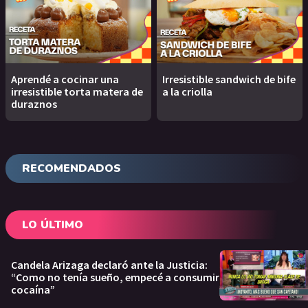
Aprendé a cocinar una
Irresistible sandwich de bife
irresistible torta matera de
a la criolla
duraznos
RECOMENDADOS
LO ÚLTIMO
Candela Arizaga declaró ante la Justicia:
“Como no tenía sueño, empecé a consumir
cocaína”