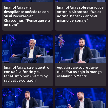
Imanol Arias y la
Imanol Arias sobre su rol de
desopilante anécdota con
Antonio Alcántara: “No es
Susú Pecoraro en
normal hacer 22 años el
Chascomús: “Pensé que era
mismo personaje”
un OVNI”
Imanol Arias, su encuentro
Agustín Laje sobre Javier
con Raúl Alfonsín y su
Milei: “Su as bajo la manga
fanatismo por River: “Soy
es Mauricio Macri”
radical de corazón”